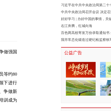
好好学习 | 办好中国的事情，关
右江奔腾，红城向海
我市常态化锻造过硬纪检监察铁
争做强国
公益广告
等约80
领下进行
、争做新
培训成为