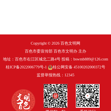
Copyright ©
2026 百色文明网
百色市委宣传部 百色市文明办 主办
地址：百色市右江区城北二路4号 投稿：bswmb889@126.com
桂ICP备2022006779号-1
桂公网安备 45100202000372号
监督举报热线：
12345